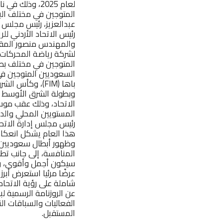
لعام 2025، وذ
المتوجين في مختلف الب
عبدالعزيز، رئيس مجلس إ
رئيس الاتحاد الأردني لل
والمهندس منصور المقبل،
لشركة رياضة المحركات ا
الاتحاد، وذلك عقب مو
المستويين المحلي والدو
رئيس مجلس إدارة الاتحا
هذا العام يشكل انعكاسًا
وظهور أبطال سعوديين ح
المنافسة، إلى جانب تطور
سيكون أجمل وأقوى، و
شاملة على رؤية الاتحا
الفعاليات والسباقات ا
المستقبل.