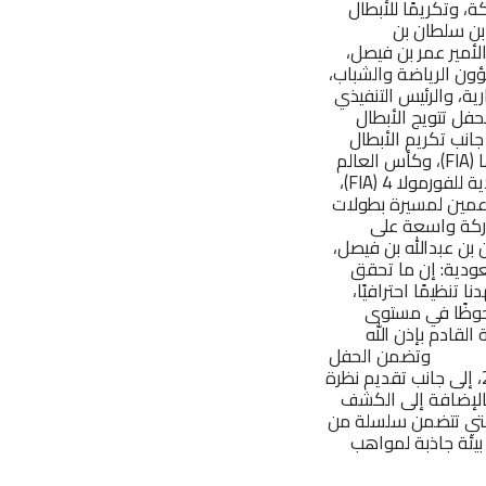
ة، وتكريمًا للأبطال
بن سلطان بن
لأمير عمر بن فيصل،
شؤون الرياضة والشباب،
ية، والرئيس التنفيذي
فل تتويج الأبطال
لات الاتحاد السعودي للسيارات والدراجات النارية لموسم 2025، إلى جانب تكريم الأبطال
السعوديين المتوجين في عدد من البطولات الإقليمية والدولية، والتي شملت كأس العالم باها (FIA)، وكأس العالم
باها (FIM)، وكأس الشرق الأوسط باها (FIA)، وكأس آسيا باها (FIM)، و بطولة أرامكو السعودية للفورمولا 4 (FIA)،
اء والرعاة الداعمين لمسيرة بطولات
ركة واسعة على
بن عبدالله بن فيصل،
عودية: إن ما تحقق
تنظيمًا احترافيًا،
لحوظًا في مستوى
قادم بإذن اللّٰه
بطال. وتضمن الحفل
عرضًا مرئيا استعرض أبرز محطات وإنجازات رياضة المحركات في المملكة خلال هذا العام 2025، إلى جانب تقديم نظرة
بالإضافة إلى الكشف
سمية لبطولات الاتحاد السعودي للسيارات والدراجات النارية لموسم 2026، والتي تتضمن سلسلة من
بيئة جاذبة لمواهب