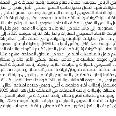
لك في نادي الرياض للجولف، احتفاءً باختتام موسم رياضة المحركات في المملك
طولات. شهد الحفل حضور صاحب السمو الملكي الأمير فيصل بن بندر 
دارة الاتحاد السعودي للرياضات الإلكترونية، وصاحب السمو الملكي ا
رياضات الإلكترونية، والأستاذ عبدالعزيز المسعد، وكيل وزارة الرياضة ل
 الرئيس التنفيذي المكلف للاتحاد السعودي للسيارات والدراجات النار
لسعودية، إلى جانب عدد من الشركاء والجهات الداعمة. وتم خلال الح
المتوجين في مختلف بطو
وبطولة الشرق الأوسط للألعاب الإلكترونية (FIA)، كما شمل الحفل تكريم الشرك
سم حافل بالمنافسات أُقيم في عدد من مناطق المملكة، وشهد مشا
لي. وبهذه المناسبة قال صاحب السمو الملكي الأمير خالد بن سلطان 
د السعودي للسيارات والدراجات النارية، وشركة رياضة المحركات الس
 لمكانة المملكة كموطن لرياضة المحركات محليًا وعالميًا، حيث شهدنا 
ققوا إنجازات كبيرة على المستويين الإقليمي والدولي، وارتفاعًا م
 نوعي في جودة الفعاليات والبنى التحتية.وهذا يجعلنا نقول بكل ثقة ال
سيحمل إنجازات أكبر، وطموحات أعلى، وفرص جديدة لصناعة أ
د ومهامه وتطلعاته لتطوير قطاع رياضة المحركات في العام المقبل، 
عن الروزنامة الر
لتي تهدف إلى تعزيز حضور المملكة كموطن لرياضة المحركات، وتوفير 